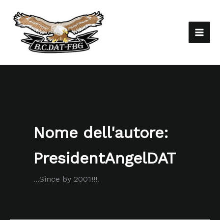
Vai
al
contenuto
Nome dell'autore:
PresidentAngelDAT
...Since by 2001!!!.