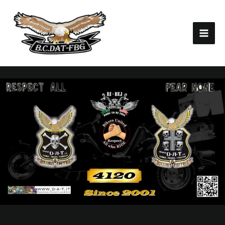
Vai
al
contenuto